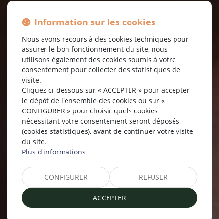
Information sur les cookies
Nous avons recours à des cookies techniques pour
assurer le bon fonctionnement du site, nous
utilisons également des cookies soumis à votre
SOPHIE DUVAL-
consentement pour collecter des statistiques de
MASSON
visite.
Cliquez ci-dessous sur « ACCEPTER » pour accepter
le dépôt de l'ensemble des cookies ou sur «
AVOCATE - BONS-EN-CHABLAIS
CONFIGURER » pour choisir quels cookies
nécessitant votre consentement seront déposés
(cookies statistiques), avant de continuer votre visite
04 50 87 22 63
Nous contacter
du site.
Plus d'informations
CONFIGURER
REFUSER
ACCEPTER