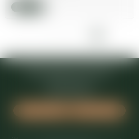
Lire la suite
<<
<
...
3
4
5
6
7
8
9
>
>>
Maître Sophie Duval-Masson
284 rue des Bellossy
74890 BONS-EN-CHABLAIS
Tél :
04 50 87 22 63
NOUS LOCALISER
NOUS CONTACTER
Votre avocate
Domaines d'intervention
Actus
Honoraires