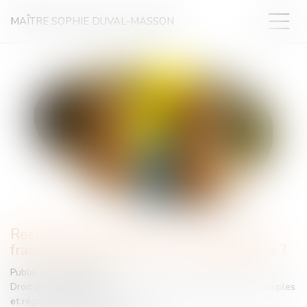
MAÎTRE SOPHIE DUVAL-MASSON
Recherche de paternité : pourquoi la loi
française peut primer sur la loi étrangère ?
Publié le :
13/05/2025
Droit de la famille, des personnes et de leur patrimoine
/
Couples
et régime matrimoniaux