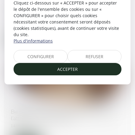
Exequatur et autorité de chose jugée : la
Cliquez ci-dessous sur « ACCEPTER » pour accepter
dissimulation d’une prestation compensatoire
le dépôt de l'ensemble des cookies ou sur «
constitue une fraude
CONFIGURER » pour choisir quels cookies
nécessitant votre consentement seront déposés
20/05/2025
(cookies statistiques), avant de continuer votre visite
du site.
Lire la suite
Plus d'informations
CONFIGURER
REFUSER
ACCEPTER
Bien grevé d’usufruit : comment se déroule
l’attribution préférentielle ?
14/05/2025