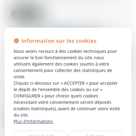
Lire la suite
Information sur les cookies
Nous avons recours à des cookies techniques pour
assurer le bon fonctionnement du site, nous
utilisons également des cookies soumis à votre
consentement pour collecter des statistiques de
visite.
Cliquez ci-dessous sur « ACCEPTER » pour accepter
Article 922 du Code civil : la valeur des biens
le dépôt de l'ensemble des cookies ou sur «
doit être fixée au décès
CONFIGURER » pour choisir quels cookies
12/09/2025
nécessitant votre consentement seront déposés
(cookies statistiques), avant de continuer votre visite
du site.
Lire la suite
Plus d'informations