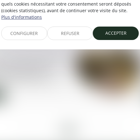
rocédure qui risque
quels cookies nécessitant votre consentement seront déposés
sérieusement la facture
(cookies statistiques), avant de continuer votre visite du site.
tembre ?
Plus d'informations
ACCEPTER
CONFIGURER
REFUSER
 française par mariage :
ion d’un enfant hors
t à caractériser la
 de communauté de vie
<<
<
1
2
3
4
5
6
7
>
>>
...