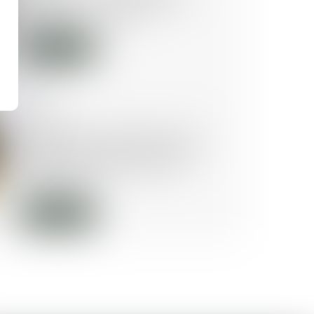
héritiers d'un compte-titres
paient-ils plus cher ?
Lire la suite
25/08/2025
Contestation de paternité : les
juges ne peuvent pas relever
d’office le moyen tiré de la
prescription
Lire la suite