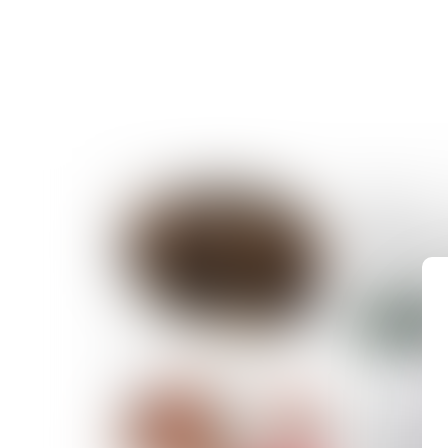
18/09/2025
Opposition 
obsèques : 
volonté ex
Lire la suite
09/09/2025
Divorce : q