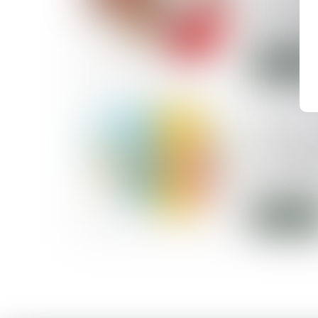
nouvelle p
d’alourdir 
début sep
Lire la suite
02/09/2025
Nationalité
la concept
union suffi
cessation
Lire la suite