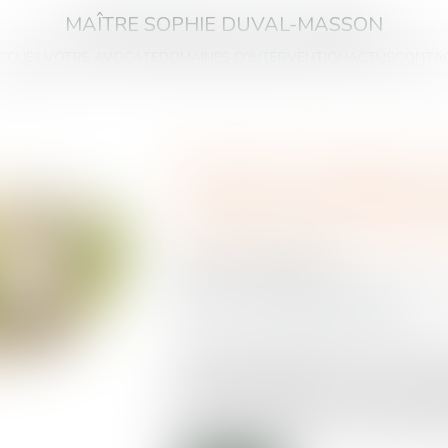
MAÎTRE SOPHIE DUVAL-MASSON
CCUEIL
VOTRE AVOCATE
DOMAINES D'INTERVENTION
ACTUS
CONTA
Donation-partage ou 
La Cour de cassation 
l’exigence de partage 
Publié le :
21/08/2025
Droit de la famille, des personnes et de
Source :
www.lemag-juridique.com
La donation-partage, prévue à l’article 
ascendant d’organiser de son vivant la r
héritiers présomptifs. Elle suppose tout
et individualisée des biens, chaque bénéfi