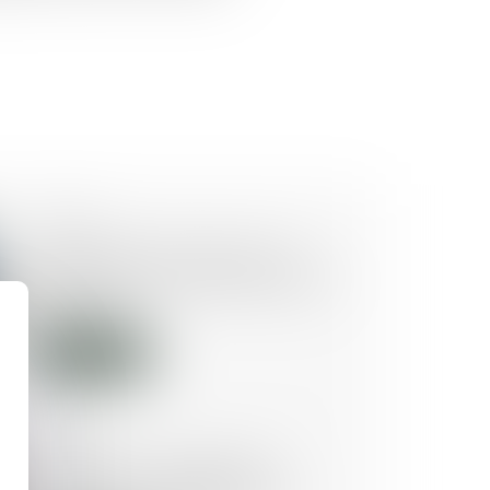
12/09/2025
Article 922 du Code civil : la
valeur des biens doit être fixée
au décès
Lire la suite
05/09/2025
Succession : pourquoi les