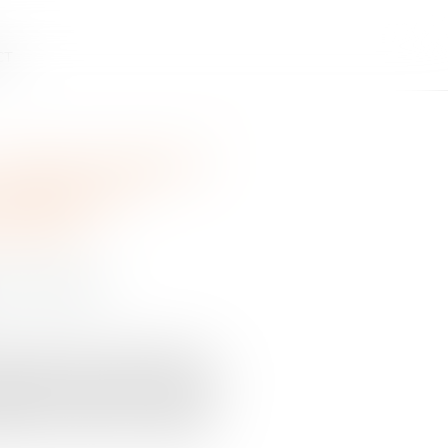
CT
simple donation ?
tranche sur
effectif
 leur patrimoine
1075 du Code civil, permet à un
épartition de ses biens entre ses
efois une attribution matérielle
ciaire recevant un lot distinct...