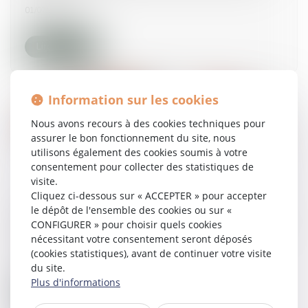
01/07/2025
Lire la suite
Information sur les cookies
Nous avons recours à des cookies techniques pour
assurer le bon fonctionnement du site, nous
utilisons également des cookies soumis à votre
consentement pour collecter des statistiques de
visite.
Cliquez ci-dessous sur « ACCEPTER » pour accepter
Récompense due à la communauté : point de
le dépôt de l'ensemble des cookies ou sur «
CONFIGURER » pour choisir quels cookies
départ des intérêts en cas d’aliénation d’un bien
nécessitant votre consentement seront déposés
propre
(cookies statistiques), avant de continuer votre visite
23/06/2025
du site.
Plus d'informations
Lire la suite