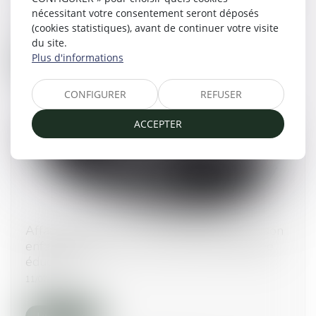
des financements à renforcer selon le Sénat
nécessitant votre consentement seront déposés
18/07/2025
(cookies statistiques), avant de continuer votre visite
du site.
Plus d'informations
Lire la suite
CONFIGURER
REFUSER
ACCEPTER
Affaire Bétharram : comment réagir quand son
enfant se confie sur des violences de l’équipe
éducative ?
11/07/2025