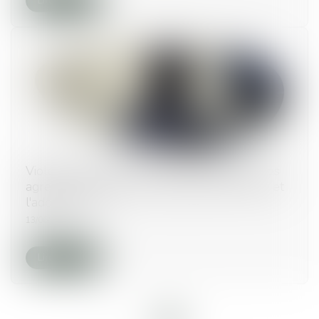
Lire la suite
Violences sexuelles envers les hommes : des
agressions subies surtout pendant l'enfance et
l'adolescence
13/06/2025
Lire la suite