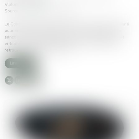
Violences familiales
Source :
www.whatsupdoc-lemag.fr
Le Conseil d’État a annulé la radiation d’un médecin condamné
pour violences et séquestration sur ses enfants, jugeant la
sanction disciplinaire disproportionnée. Le médecin, qui avait
enfermé sa fille étudiante en médecine pour qu’elle révise,
retrouvera donc le droit d’exercer...
Lire la suite