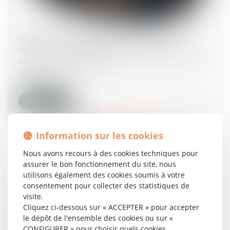
Violence à l’égard des femmes en France :
renforcer la protection et mieux lutter contre
les violences sexuelles
26/09/2025
Lire la suite
Information sur les cookies
Nous avons recours à des cookies techniques pour
assurer le bon fonctionnement du site, nous
utilisons également des cookies soumis à votre
consentement pour collecter des statistiques de
visite.
Cliquez ci-dessous sur « ACCEPTER » pour accepter
le dépôt de l'ensemble des cookies ou sur «
Lutte contre les violences faites aux femmes :
CONFIGURER » pour choisir quels cookies