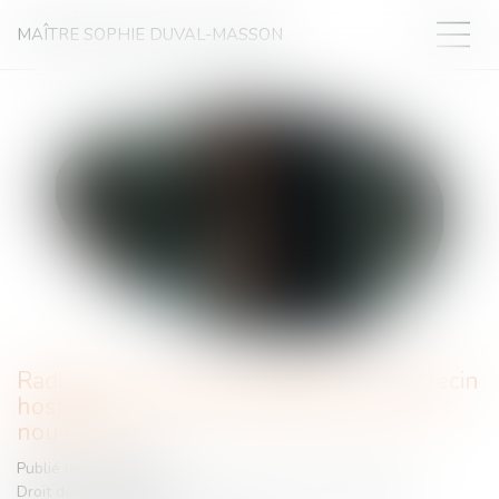
MAÎTRE SOPHIE DUVAL-MASSON
Radié pour violences familiales, un médecin
hospitalier pourra finalement exercer à
nouveau
Publié le :
23/05/2025
Droit de la famille, des personnes et de leur patrimoine
/